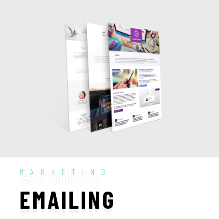
Emailing
MARKETING
EMAILING